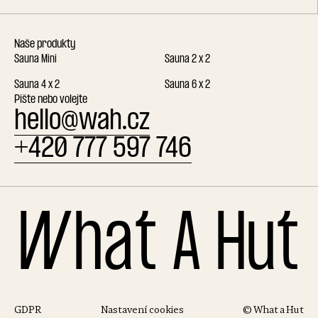
Naše produkty
Sauna Mini
Sauna 2 x 2
Sauna 4 x 2
Sauna 6 x 2
Pište nebo volejte
hello@wah.cz
+420 777 597 746
W
h
a
t
A
H
u
t
GDPR
Nastavení cookies
© What a Hut