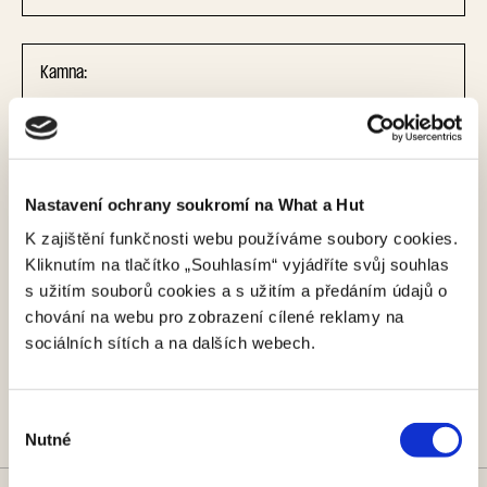
Kamna:
Elektrická
Kamna na dřevo
kamna
Jiné
Nastavení ochrany soukromí na What a Hut
K zajištění funkčnosti webu používáme soubory cookies.
Zpráva
Kliknutím na tlačítko „Souhlasím“ vyjádříte svůj souhlas
s užitím souborů cookies a s užitím a předáním údajů o
chování na webu pro zobrazení cílené reklamy na
sociálních sítích a na dalších webech.
Odesláním údajů souhlasíte se zpracováním
osobních údajů
.
Výběr
Nutné
souhlasu