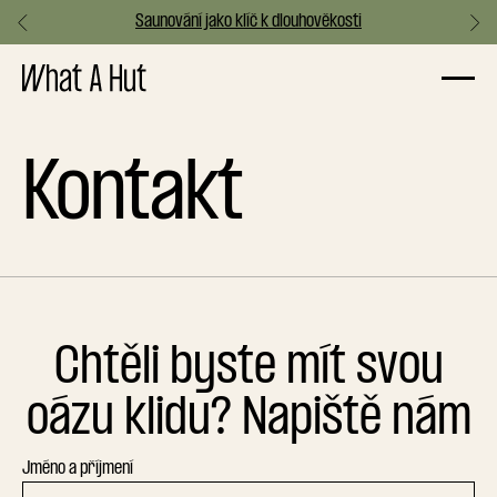
Saunování jako klíč k dlouhověkosti
Slide 3 of 3.
Kontakt
Chtěli byste mít svou
oázu klidu? Napiště nám
Jméno a příjmení