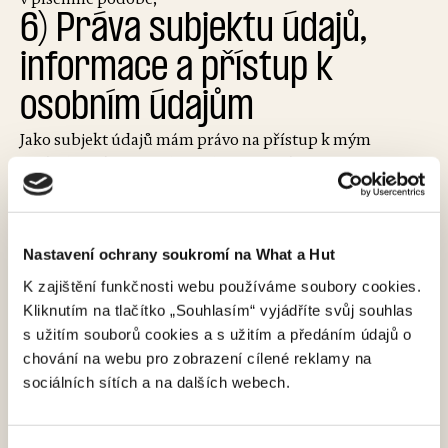
6) Práva subjektu údajů,
informace a přístup k
osobním údajům
Jako subjekt údajů mám právo na přístup k mým
osobním údajům, mám právo na jejich
opravu nebo výmaz, popřípadě omezení zpracování.
Mám právo požadovat informaci,
jaké osobní údaje jsou zpracovávány a mám právo
Nastavení ochrany soukromí na What a Hut
požadovat vysvětlení ohledně
zpracování osobních údajů.
K zajištění funkčnosti webu používáme soubory cookies.
Kliknutím na tlačítko „Souhlasím“ vyjádříte svůj souhlas
Dále mám právo vznést námitku proti zpracování, jakož
s užitím souborů cookies a s užitím a předáním údajů o
i práva na přenositelnost údajů
chování na webu pro zobrazení cílené reklamy na
(tj. právo získat osobní údaje, které se mne týkají, které
sociálních sítích a na dalších webech.
jsem poskytl správci, ve
strukturovaném, běžně používaném a strojově čitelném