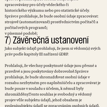
zpracovávány pro účely vědeckého či
historického výzkumu nebo pro statistické účely.
Správce prohlašuje, že bude osobní údaje zpracovávat:
strojově (automatizovaně) prostřednictvím počítačů a
počítačových programů;
v písemné podobě;
7) Závěrečná ustanovení
Jako subjekt údajů prohlašuji, že jsem si vědom(a) svých
práv podle kapitoly III nařízení GDRP.
Prohlašuji, že všechny poskytnuté údaje jsou přesné a
pravdivé a jsou poskytovány dobrovolně.Správce
prohlašuje, že bude shromažďovat osobní údaje v
rozsahu nezbytném pro naplněníúčelu a zpracovávat je
bude pouze v souladu s účelem, k němuž byly
shromážděny.Tento souhlas je svobodný a vědomý
projev vůle subjektu údajů, jehož obsahem je
svolenísubjektu údajů se zpracováním osobních údajů.