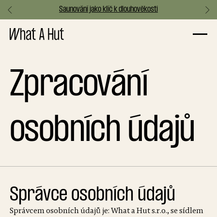
Saunování jako klíč k dlouhověkosti
Slide 3 of 3.
Zpracování
osobních údajů
Správce osobních údajů
Správcem osobních údajů je: What a Hut s.r.o., se sídlem