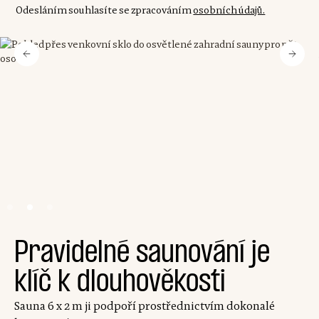
Odesláním souhlasíte se zpracováním
osobních údajů.
Slide 2 of 3.
Pravidelné saunování je
klíč k dlouhověkosti
Sauna 6 x 2 m ji podpoří prostřednictvím dokonalé