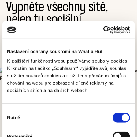
Vypněte všechny sítě,
nejen ty sociální
Podle výběru saunové pece rozehřejete potírnu na
požadovanou teplotu za 45 až 75 minut. Zvolíte čistý
design s až 150kilogramy kamenů od HUUM, nebo
Nastavení ochrany soukromí na What a Hut
kvalitní plechovou klasiku od značky Narvi?
K zajištění funkčnosti webu používáme soubory cookies.
Kliknutím na tlačítko „Souhlasím“ vyjádříte svůj souhlas
s užitím souborů cookies a s užitím a předáním údajů o
chování na webu pro zobrazení cílené reklamy na
sociálních sítích a na dalších webech.
Výběr
Nutné
souhlasu
Preferenční