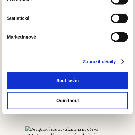
Statistické
Marketingové
Zobrazit detaily
Souhlasím
Kamna na dřevo
Výkon
Doba rozehřání
Odmítnout
9,8-20 kW
45–75 min