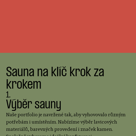
Sauna na klíč krok za
krokem
1.
Výběr sauny
Naše portfolio je navržené tak, aby vyhovovalo různým
potřebám i umístěním. Nabízíme výběr lavicových
materiálů, barevných provedení i značek kamen.