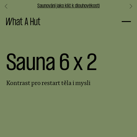
Saunování jako klíč k dlouhověkosti
Slide 3 of 3.
Sauna 6 x 2
Kontrast pro restart těla i mysli