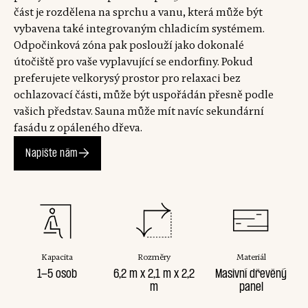
část je rozdělena na sprchu a vanu, která může být
vybavena také integrovaným chladicím systémem.
Odpočinková zóna pak poslouží jako dokonalé
útočiště pro vaše vyplavující se endorfiny. Pokud
preferujete velkorysý prostor pro relaxaci bez
ochlazovací části, může být uspořádán přesně podle
vašich představ. Sauna může mít navíc sekundární
fasádu z opáleného dřeva.
Napište nám
Kapacita
Rozměry
Materiál
1-5 osob
6,2 m x 2,1 m x 2,2
Masivní dřevěný
m
panel