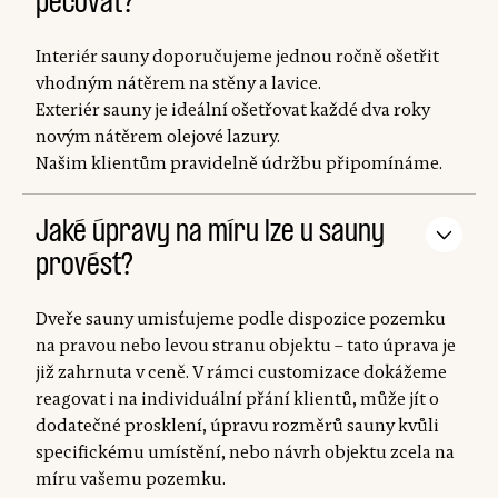
pečovat?
Interiér sauny doporučujeme jednou ročně ošetřit
vhodným nátěrem na stěny a lavice.
Exteriér sauny je ideální ošetřovat každé dva roky
novým nátěrem olejové lazury.
Našim klientům pravidelně údržbu připomínáme.
Jaké úpravy na míru lze u sauny
provést?
Dveře sauny umisťujeme podle dispozice pozemku
na pravou nebo levou stranu objektu – tato úprava je
již zahrnuta v ceně. V rámci customizace dokážeme
reagovat i na individuální přání klientů, může jít o
dodatečné prosklení, úpravu rozměrů sauny kvůli
specifickému umístění, nebo návrh objektu zcela na
míru vašemu pozemku.