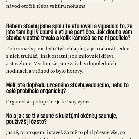
návod otočili třeba vzhůru nohama.
Během stavby jsme spolu telefonovali a vypadalo to, že
jste tam byli v dobré a vtipné partičce. Jak dlouho vám
stavba vlastně trvala a kolik kámošů se na ní podílelo?
Dohromady jsme byli čtyři chlapíci, a je to akorát. Jeden
z nich truhlář, jinak ostatní jsou milovníci dřeva
a stavebnic. Myslím, že jsme začali v dopoledních
hodinách a v 16hod to bylo hotový.
Měli jste dopředu určeného stavbyvedoucího, nebo to
celé probíhalo organicky?
Organická spolupráce je krásný výraz.
No a jak se ti v sauně s kulatými okénky saunuje,
používáš ji často?
Jasně, proto jsem jí stavěl. Za mě to plní přesně vše, co