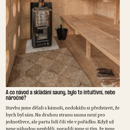
A co návod a skládání sauny, bylo to intuitivní, nebo
náročné?
Stavbu jsme dělali s kámoši, nedokážu si představit, že
bych byl sám. Na druhou stranu sauna není pro
jednotlivce, ale partu lidí čili vše v pořádku. Když už
jsme náhodou nevěděli, poradili jsme si tím, že jsme