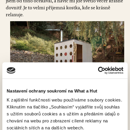
jsem od toho očekával, a navíc mi jde světlo večer krásně
dovnitř. Je to velmi příjemná kostka, kde se krásně
relaxuje.
Nastavení ochrany soukromí na What a Hut
K zajištění funkčnosti webu používáme soubory cookies.
A co máš na saunování nejraději?
Kliknutím na tlačítko „Souhlasím“ vyjádříte svůj souhlas
Zavření dveří a praskající dřevo v kamnech.
s užitím souborů cookies a s užitím a předáním údajů o
chování na webu pro zobrazení cílené reklamy na
Máš s ním spojené i nějaké rituály?
sociálních sítích a na dalších webech.