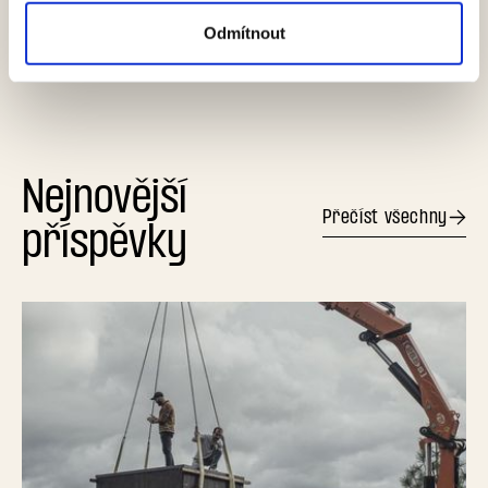
A jaký jste měli pocit z naší spolupráce?
Odmítnout
Krása holky! Ať vám to šlape!
Nejnovější
Přečíst všechny
příspěvky