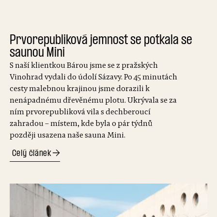
Prvorepubliková jemnost se potkala se
saunou Mini
S naší klientkou Bárou jsme se z pražských
Vinohrad vydali do údolí Sázavy. Po 45 minutách
cesty malebnou krajinou jsme dorazili k
nenápadnému dřevěnému plotu. Ukrývala se za
ním prvorepubliková vila s dechberoucí
zahradou – místem, kde byla o pár týdnů
později usazena naše sauna Mini.
Celý článek